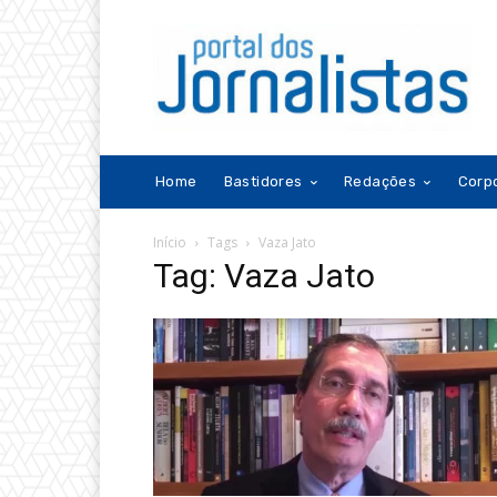
Home
Bastidores
Redações
Corp
Início
Tags
Vaza Jato
Tag: Vaza Jato