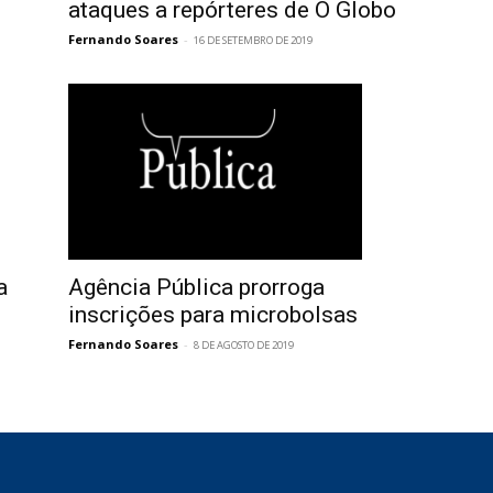
ataques a repórteres de O Globo
Fernando Soares
-
16 DE SETEMBRO DE 2019
a
Agência Pública prorroga
inscrições para microbolsas
Fernando Soares
-
8 DE AGOSTO DE 2019