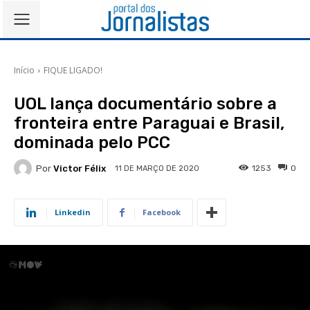
Início
FIQUE LIGADO!
UOL lança documentário sobre a
fronteira entre Paraguai e Brasil,
dominada pelo PCC
Por
Victor Félix
1253
0
11 DE MARÇO DE 2020
Linkedin
Facebook