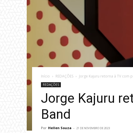
Início
REDAÇÕES
Jorge Kajuru retorna à TV com 
REDAÇÕES
Jorge Kajuru re
Band
Por
Hellen Souza
-
21 DE NOVEMBRO DE 2023