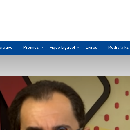
orativo
Prêmios
Fique Ligado!
Livros
MediaTalks