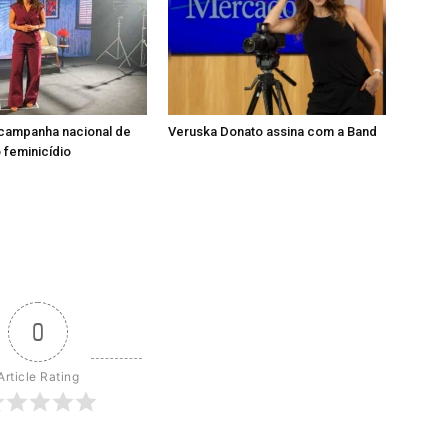
 campanha nacional de
Veruska Donato assina com a Band
feminicídio
0
Article Rating