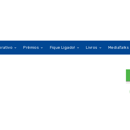
orativo
Prêmios
Fique Ligado!
Livros
MediaTalks