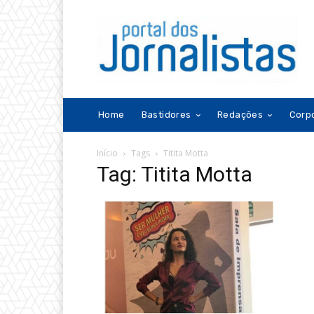
Home
Bastidores
Redações
Corp
Início
Tags
Titita Motta
Tag: Titita Motta