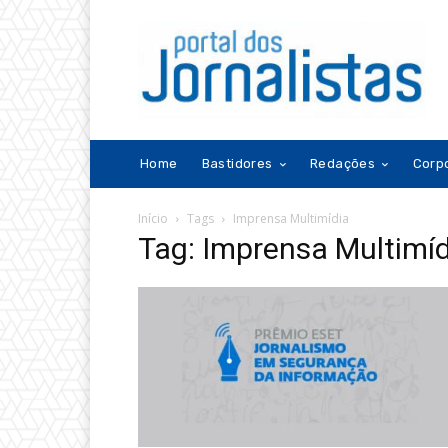
Home
Bastidores
Redações
Corp
Início
Tags
Imprensa Multimídia
Tag: Imprensa Multimíd