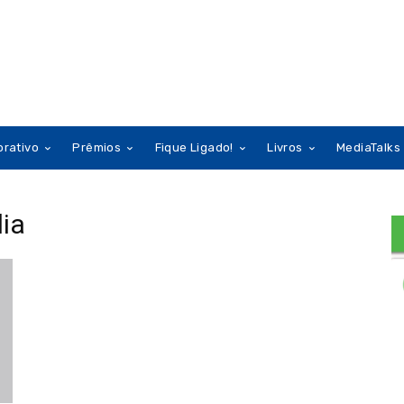
orativo
Prêmios
Fique Ligado!
Livros
MediaTalks
ia