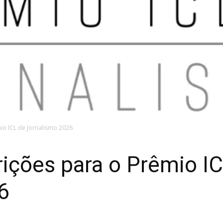
io ICL de Jornalismo 2026
rições para o Prêmio I
6