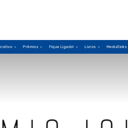
orativo
Prêmios
Fique Ligado!
Livros
MediaTalks