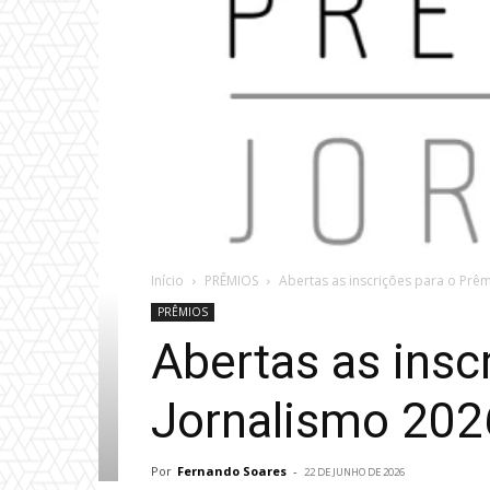
Início
PRÊMIOS
Abertas as inscrições para o Prêm
PRÊMIOS
Abertas as insc
Jornalismo 202
Por
Fernando Soares
-
22 DE JUNHO DE 2026