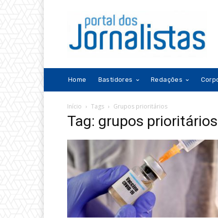
Home
Bastidores
Redações
Corp
Início
Tags
Grupos prioritários
Tag: grupos prioritários