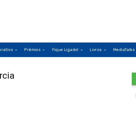
orativo
Prêmios
Fique Ligado!
Livros
MediaTalks
rcia