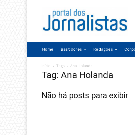
Home
Bastidores
Redações
Corp
Início
Tags
Ana Holanda
Tag: Ana Holanda
Não há posts para exibir