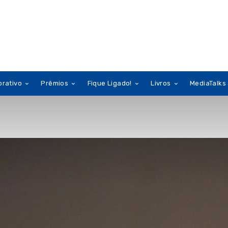
orativo
Prêmios
Fique Ligado!
Livros
MediaTalks