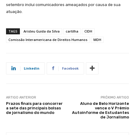
setembro inclui comunicadores ameaçados por causa de sua
atuação.
TAGS
Aristeu Guida da Silva
cartilha
CIDH
Comissão Interamericana de Direitos Humanos
MDH
Linkedin
Facebook
ARTIGO ANTERIOR
PRÓXIMO ARTIGO
Prazos finais para concorrer
Aluno de Belo Horizonte
a sete das principais bolsas
vence o V Prêmio
de jornalismo do mundo
Autoinforme de Estudantes
de Jornalismo