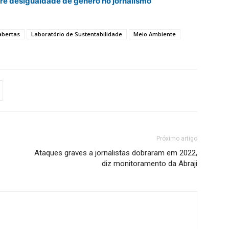
bre desigualdade de gênero no jornalismo
abertas
Laboratório de Sustentabilidade
Meio Ambiente
Próximo artigo
Ataques graves a jornalistas dobraram em 2022,
diz monitoramento da Abraji