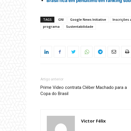
Brasil fica em penúltimo em ranking so
TAGS
GNI
Google News Initiative
Inscrições 
programa
Sustentabilidade
Artigo anterior
Prime Video contrata Cléber Machado para a
Copa do Brasil
Victor Félix