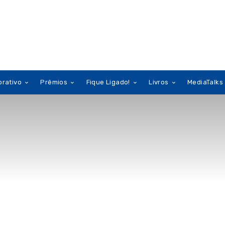
orativo
Prêmios
Fique Ligado!
Livros
MediaTalks