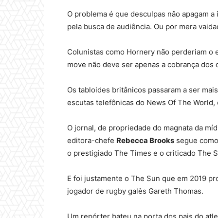
O problema é que desculpas não apagam a i
pela busca de audiência. Ou por mera vaida
Colunistas como Hornery não perderiam o e
move não deve ser apenas a cobrança dos c
Os tabloides britânicos passaram a ser ma
escutas telefônicas do News Of The World, 
O jornal, de propriedade do magnata da mí
editora-chefe
Rebecca Brooks
segue como 
o prestigiado The Times e o criticado The 
E foi justamente o The Sun que em 2019 pro
jogador de rugby galês Gareth Thomas.
Um repórter bateu na porta dos pais do atle