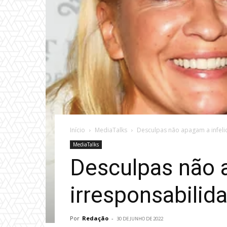
Início
MediaTalks
Desculpas não apagam a infeli
MediaTalks
Desculpas não 
irresponsabilid
Por
Redação
-
30 DE JUNHO DE 2022