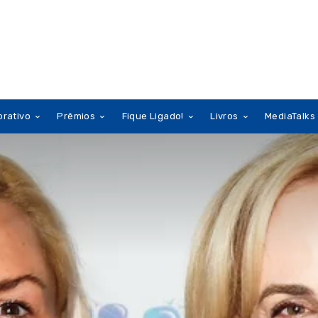
orativo
Prêmios
Fique Ligado!
Livros
MediaTalks