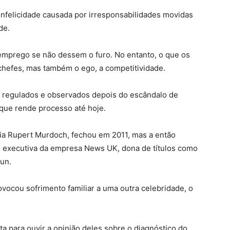
nfelicidade causada por irresponsabilidades movidas
de.
mprego se não dessem o furo. No entanto, o que os
hefes, mas também o ego, a competitividade.
is regulados e observados depois do escândalo de
que rende processo até hoje.
dia Rupert Murdoch, fechou em 2011, mas a então
executiva da empresa News UK, dona de títulos como
Sun.
vocou sofrimento familiar a uma outra celebridade, o
ta para ouvir a opinião deles sobre o diagnóstico do