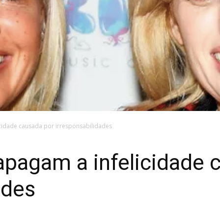
cidade causada por irresponsabilidades
apagam a infelicidade 
ades