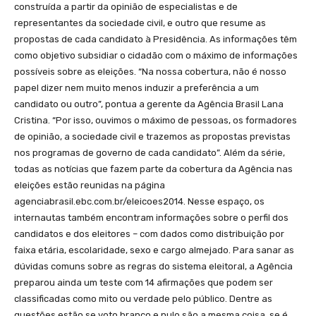
construída a partir da opinião de especialistas e de
representantes da sociedade civil, e outro que resume as
propostas de cada candidato à Presidência. As informações têm
como objetivo subsidiar o cidadão com o máximo de informações
possíveis sobre as eleições. “Na nossa cobertura, não é nosso
papel dizer nem muito menos induzir a preferência a um
candidato ou outro”, pontua a gerente da Agência Brasil Lana
Cristina. “Por isso, ouvimos o máximo de pessoas, os formadores
de opinião, a sociedade civil e trazemos as propostas previstas
nos programas de governo de cada candidato”. Além da série,
todas as notícias que fazem parte da cobertura da Agência nas
eleições estão reunidas na página
agenciabrasil.ebc.com.br/eleicoes2014. Nesse espaço, os
internautas também encontram informações sobre o perfil dos
candidatos e dos eleitores – com dados como distribuição por
faixa etária, escolaridade, sexo e cargo almejado. Para sanar as
dúvidas comuns sobre as regras do sistema eleitoral, a Agência
preparou ainda um teste com 14 afirmações que podem ser
classificadas como mito ou verdade pelo público. Dentre as
questões estão se voto branco e nulo são a mesma coisa, se é