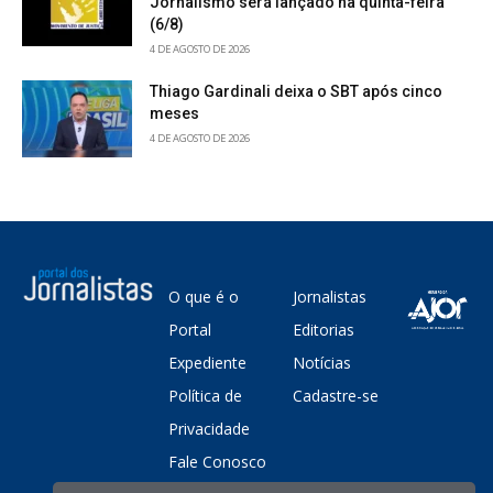
Jornalismo será lançado na quinta-feira
(6/8)
4 DE AGOSTO DE 2026
Thiago Gardinali deixa o SBT após cinco
meses
4 DE AGOSTO DE 2026
O que é o
Jornalistas
Portal
Editorias
Expediente
Notícias
Política de
Cadastre-se
Privacidade
Fale Conosco