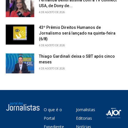
Fernanda Gentil assina com a TV Connect
USA, de Dony de...
4 DE AGOSTO DE 2026
43º Prêmio Direitos Humanos de
Jornalismo será lançado na quinta-feira
(6/8)
4 DE AGOSTO DE 2026
Thiago Gardinali deixa o SBT após cinco
meses
4 DE AGOSTO DE 2026
O que é o
Jornalistas
Portal
Editorias
Expediente
Notícias