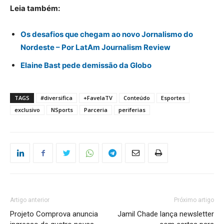
Leia também:
Os desafios que chegam ao novo Jornalismo do
Nordeste – Por LatAm Journalism Review
Elaine Bast pede demissão da Globo
TAGS
#diversifica
+FavelaTV
Conteúdo
Esportes
exclusivo
NSports
Parceria
periferias
Artigo anterior
Próximo artigo
Projeto Comprova anuncia
Jamil Chade lança newsletter