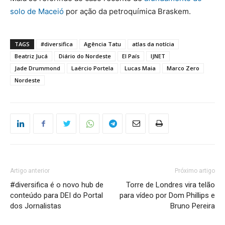
solo de Maceió
por ação da petroquímica Braskem.
TAGS
#diversifica
Agência Tatu
atlas da notícia
Beatriz Jucá
Diário do Nordeste
El País
IJNET
Jade Drummond
Laércio Portela
Lucas Maia
Marco Zero
Nordeste
Artigo anterior
Próximo artigo
#diversifica é o novo hub de
Torre de Londres vira telão
conteúdo para DEI do Portal
para vídeo por Dom Phillips e
dos Jornalistas
Bruno Pereira