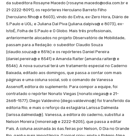
da subeditora Rosayne Macedo (
rosayne.macedo@odia.com.br
e
21-2222-8091), os repórteres Herculano Barreto Filho
(herculano.filho@ e 8603), vindo do Extra, ex-Zero Hora, Diário de
S.Paulo e UOL; e Juliana Dal Piva (juliana.dalpiva@ e 8073), ex-
IstoÉ, Folha de S.Paulo e O Globo. Mais três profissionais,
anteriormente alocados no projeto Observatório de Mobilidade,
passam para a Redação: o subeditor Claudio Souza
(claudio.souza@ e 8516) e os repórteres Daniel Pereira
(daniel.pereira@ e 8541) e Amanda Raiter (amanda.raiter@ e
8546). A nova sucursal terá um tratamento especial no Caderno
Baixada, editado aos domingos, que passa a contar com mais
páginas e uma coluna social, sob o comando de Vanessa
Assenoff, editora do suplemento. Para compor a equipe, foi
contratado o repórter Nonato Viegas (nonato.viegas@ e 21-
2668-1577); Diego Valdevino (diego.valdevino@) foi transferido da
editoria Rio; e mais o reforço da estagiária Larissa Dalmeida
(larissa.dalmeida@). Vanessa, a editora do caderno, substitui a
Nelson Moreira (nmoreira@ e 2222-8205), que passa a editar
País. A coluna assinada às 6as.feiras por Nelson, O Dia no Grande
Rio, ganha mais importância. O jornal criou ainda o Prêmio Alma