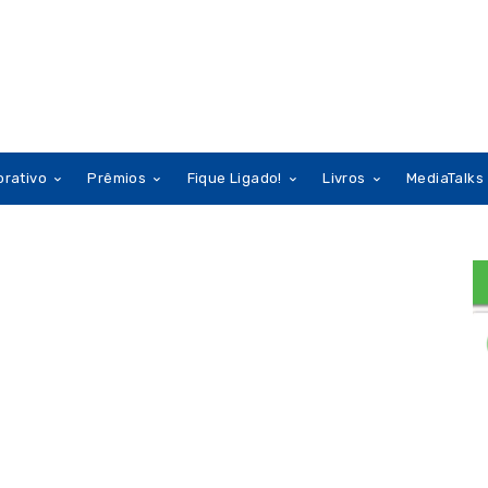
orativo
Prêmios
Fique Ligado!
Livros
MediaTalks