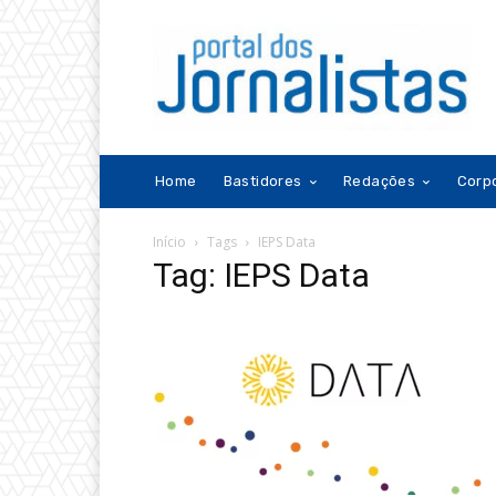
Home
Bastidores
Redações
Corp
Início
Tags
IEPS Data
Tag: IEPS Data