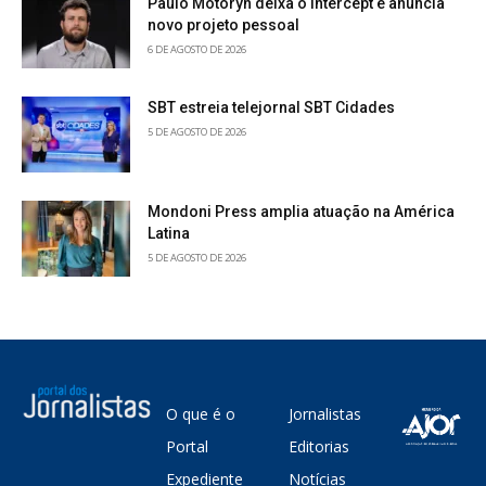
Paulo Motoryn deixa o Intercept e anuncia
novo projeto pessoal
6 DE AGOSTO DE 2026
SBT estreia telejornal SBT Cidades
5 DE AGOSTO DE 2026
Mondoni Press amplia atuação na América
Latina
5 DE AGOSTO DE 2026
O que é o
Jornalistas
Portal
Editorias
Expediente
Notícias