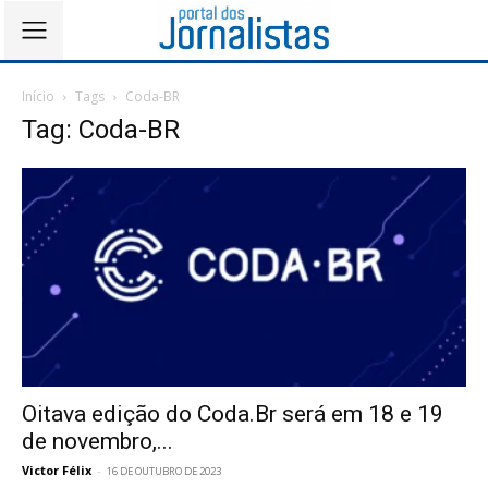
Início
Tags
Coda-BR
Tag: Coda-BR
Oitava edição do Coda.Br será em 18 e 19
de novembro,...
Victor Félix
-
16 DE OUTUBRO DE 2023