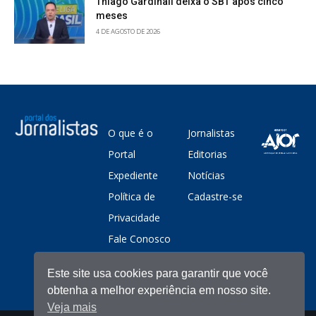
Thiago Gardinali deixa o SBT após cinco
meses
4 DE AGOSTO DE 2026
O que é o
Jornalistas
Portal
Editorias
Expediente
Notícias
Política de
Cadastre-se
Privacidade
Fale Conosco
Este site usa cookies para garantir que você
obtenha a melhor experiência em nosso site.
Veja mais