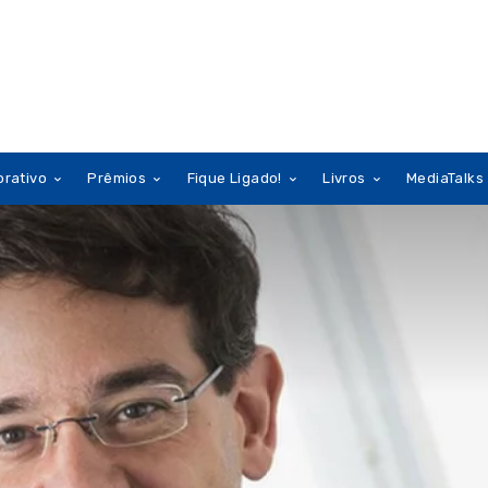
orativo
Prêmios
Fique Ligado!
Livros
MediaTalks