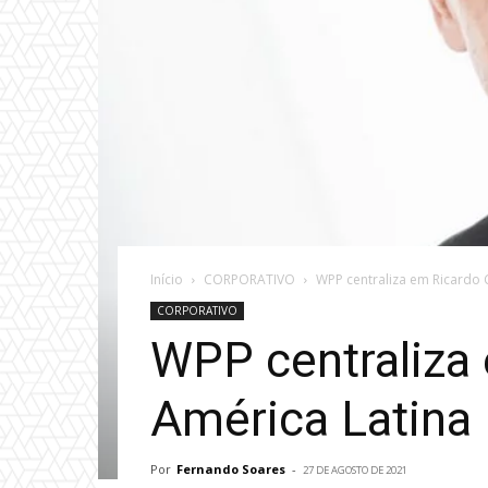
Início
CORPORATIVO
WPP centraliza em Ricardo
CORPORATIVO
WPP centraliza
América Latina
Por
Fernando Soares
-
27 DE AGOSTO DE 2021