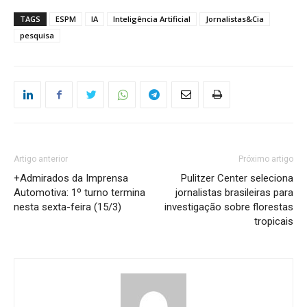
TAGS
ESPM
IA
Inteligência Artificial
Jornalistas&Cia
pesquisa
Artigo anterior
Próximo artigo
+Admirados da Imprensa
Pulitzer Center seleciona
Automotiva: 1º turno termina
jornalistas brasileiras para
nesta sexta-feira (15/3)
investigação sobre florestas
tropicais