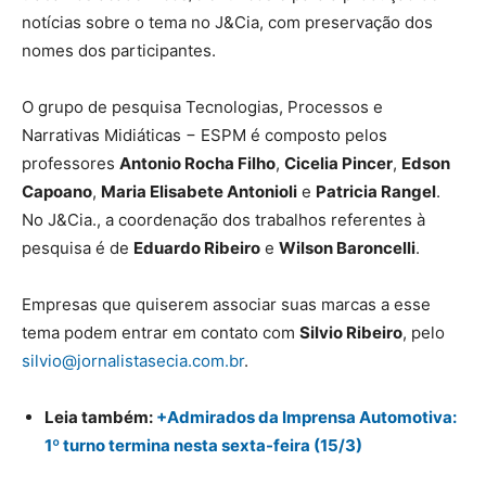
notícias sobre o tema no J&Cia, com preservação dos
nomes dos participantes.
O grupo de pesquisa Tecnologias, Processos e
Narrativas Midiáticas − ESPM é composto pelos
professores
Antonio Rocha Filho
,
Cicelia Pincer
,
Edson
Capoano
,
Maria Elisabete Antonioli
e
Patricia Rangel
.
No J&Cia., a coordenação dos trabalhos referentes à
pesquisa é de
Eduardo Ribeiro
e
Wilson Baroncelli
.
Empresas que quiserem associar suas marcas a esse
tema podem entrar em contato com
Silvio Ribeiro
, pelo
silvio@jornalistasecia.com.br
.
Leia também:
+Admirados da Imprensa Automotiva:
1º turno termina nesta sexta-feira (15/3)