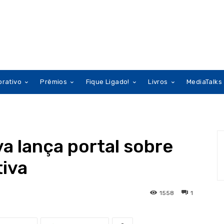
orativo
Prêmios
Fique Ligado!
Livros
MediaTalks
va lança portal sobre
tiva
1558
1