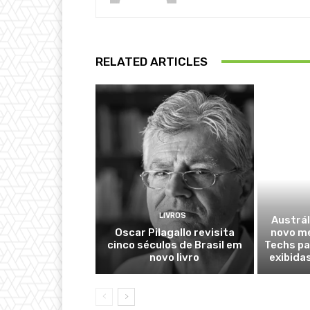
RELATED ARTICLES
LIVROS
Austrál
Oscar Pilagallo revisita
novo m
cinco séculos de Brasil em
Techs pa
novo livro
exibida