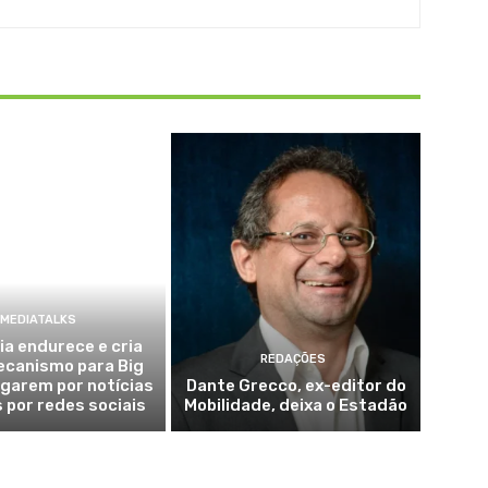
MEDIATALKS
ia endurece e cria
REDAÇÕES
ecanismo para Big
garem por notícias
Dante Grecco, ex-editor do
s por redes sociais
Mobilidade, deixa o Estadão