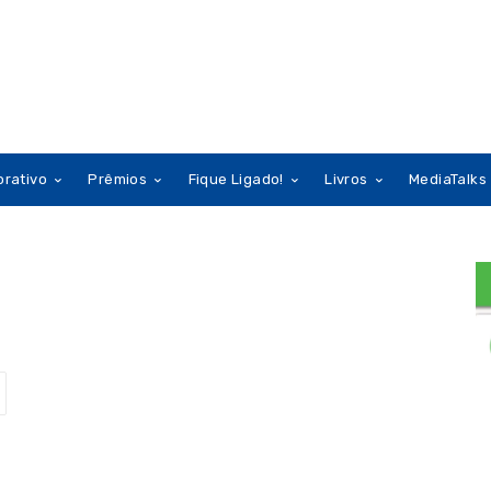
orativo
Prêmios
Fique Ligado!
Livros
MediaTalks