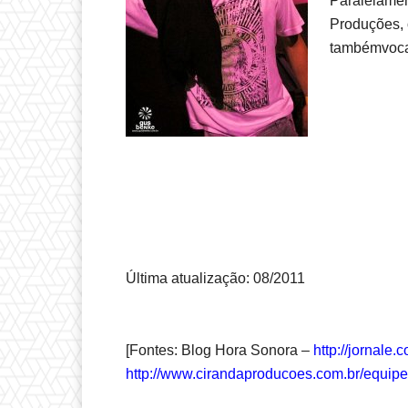
Paralelamen
Produções, 
tambémvoca
Última atualização: 08/2011
[Fontes: Blog Hora Sonora –
http://jornale
http://www.cirandaproducoes.com.br/equipe