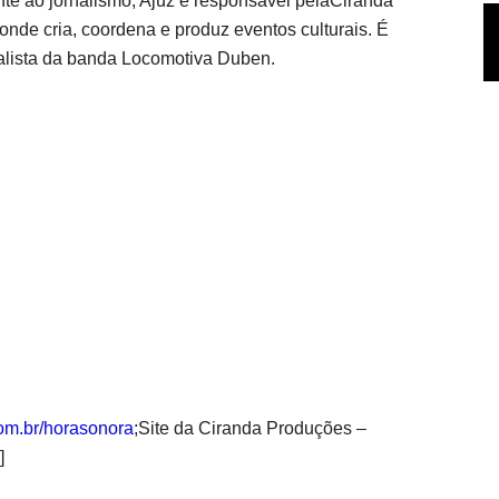
te ao jornalismo, Ajuz é responsável pelaCiranda
onde cria, coordena e produz eventos culturais. É
lista da banda Locomotiva Duben.
.com.br/horasonora
;Site da Ciranda Produções –
]