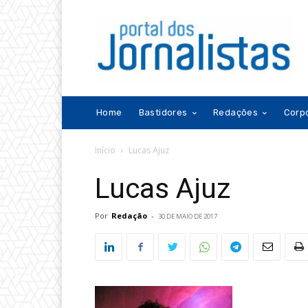
Home
Bastidores
Redações
Corp
Início
Lucas Ajuz
Lucas Ajuz
Por
Redação
-
30 DE MAIO DE 2017