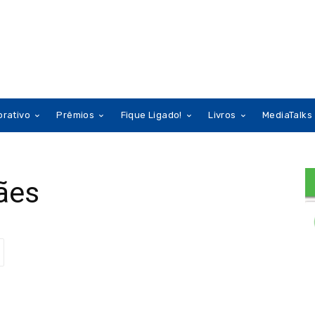
orativo
Prêmios
Fique Ligado!
Livros
MediaTalks
ães