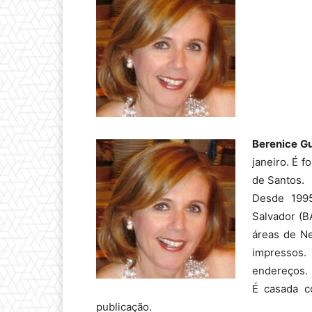
Berenice Gu
janeiro. É 
de Santos.
Desde 1995
Salvador (B
áreas de N
impressos.
endereços.
É casada c
publicação.