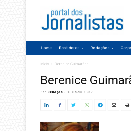
Home
Bastidores
Redações
Corp
Início
Berenice Guimarães
Berenice Guimar
Por
Redação
-
30 DE MAIO DE 2017