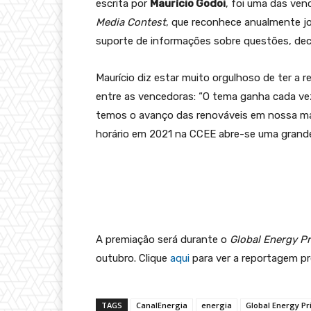
escrita por
Maurício Godoi
, foi uma das ve
Media Contest
, que reconhece anualmente jo
suporte de informações sobre questões, dec
Maurício diz estar muito orgulhoso de ter a
entre as vencedoras: “O tema ganha cada vez
temos o avanço das renováveis em nossa mat
horário em 2021 na CCEE abre-se uma grande
A premiação será durante o
Global Energy Pr
outubro. Clique
aqui
para ver a reportagem pr
TAGS
CanalEnergia
energia
Global Energy Pr