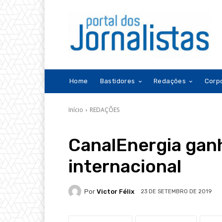
Home
Bastidores
Redações
Corp
Início
REDAÇÕES
CanalEnergia gan
internacional
Por
Victor Félix
23 DE SETEMBRO DE 2019