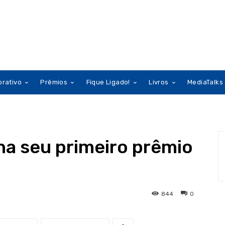
orativo
Prêmios
Fique Ligado!
Livros
MediaTalks
ha seu primeiro prêmio
844
0