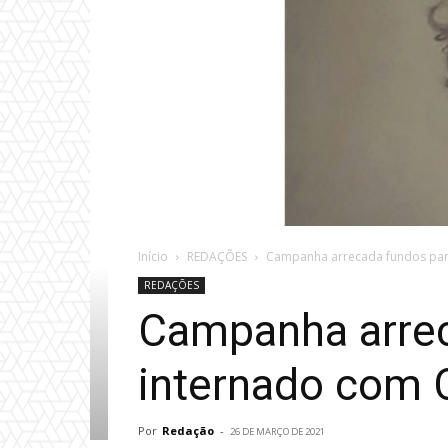
Início
REDAÇÕES
Campanha arrecada fundos para
REDAÇÕES
Campanha arreca
internado com 
Por
Redação
-
26 DE MARÇO DE 2021