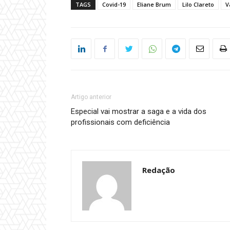
TAGS
Covid-19
Eliane Brum
Lilo Clareto
V
Artigo anterior
Especial vai mostrar a saga e a vida dos
profissionais com deficiência
Redação