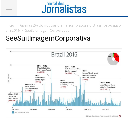
Início
Apenas 2% do noticiário americano sobre o Brasil foi positivo
em 2016
SeeSuitImagemCorporativa
SeeSuitImagemCorporativa