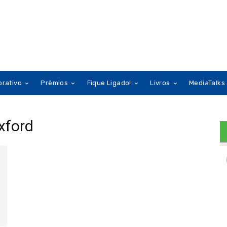
orativo
Prêmios
Fique Ligado!
Livros
MediaTalks
xford