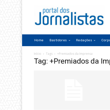
Home
Bastidores
Redações
Corp
Início
Tags
+Premiados da Imprensa
Tag: +Premiados da Im