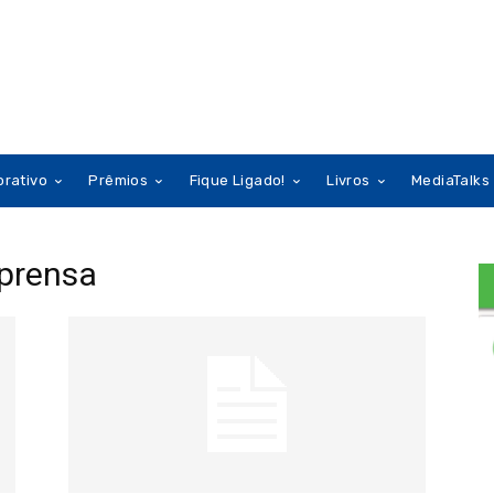
orativo
Prêmios
Fique Ligado!
Livros
MediaTalks
prensa