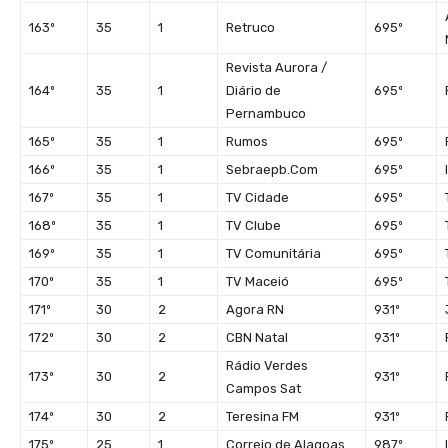
163º
35
1
Retruco
695º
Revista Aurora /
164º
35
1
Diário de
695º
Pernambuco
165º
35
1
Rumos
695º
166º
35
1
Sebraepb.Com
695º
167º
35
1
TV Cidade
695º
168º
35
1
TV Clube
695º
169º
35
1
TV Comunitária
695º
170º
35
1
TV Maceió
695º
171º
30
2
Agora RN
931º
172º
30
2
CBN Natal
931º
Rádio Verdes
173º
30
2
931º
Campos Sat
174º
30
2
Teresina FM
931º
175º
25
1
Correio de Alagoas
987º