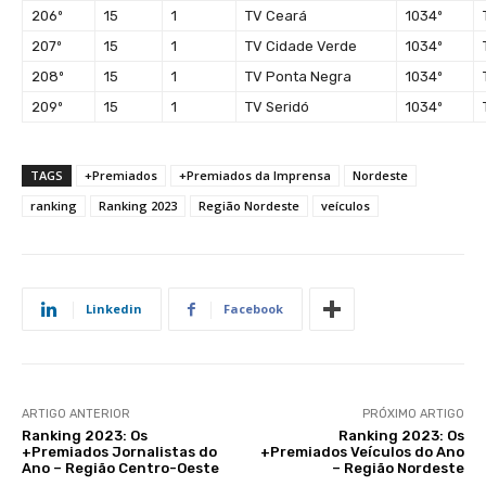
206º
15
1
TV Ceará
1034º
207º
15
1
TV Cidade Verde
1034º
208º
15
1
TV Ponta Negra
1034º
209º
15
1
TV Seridó
1034º
TAGS
+Premiados
+Premiados da Imprensa
Nordeste
ranking
Ranking 2023
Região Nordeste
veículos
Linkedin
Facebook
ARTIGO ANTERIOR
PRÓXIMO ARTIGO
Ranking 2023: Os
Ranking 2023: Os
+Premiados Jornalistas do
+Premiados Veículos do Ano
Ano – Região Centro-Oeste
– Região Nordeste