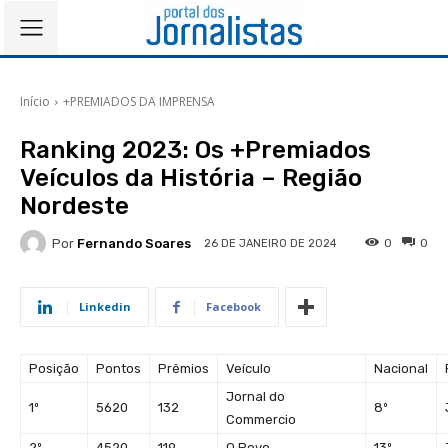
Início
+PREMIADOS DA IMPRENSA
Ranking 2023: Os +Premiados
Veículos da História – Região
Nordeste
Por
Fernando Soares
0
0
26 DE JANEIRO DE 2024
Linkedin
Facebook
Posição
Pontos
Prêmios
Veículo
Nacional
Jornal do
1º
5620
132
8º
Commercio
2º
4520
119
O Povo
13º