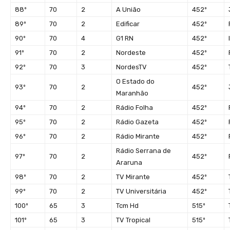
88º
70
2
A União
452º
89º
70
2
Edificar
452º
90º
70
4
G1 RN
452º
91º
70
2
Nordeste
452º
92º
70
3
NordesTV
452º
O Estado do
93º
70
2
452º
Maranhão
94º
70
2
Rádio Folha
452º
95º
70
2
Rádio Gazeta
452º
96º
70
2
Rádio Mirante
452º
Rádio Serrana de
97º
70
2
452º
Araruna
98º
70
2
TV Mirante
452º
99º
70
2
TV Universitária
452º
100º
65
3
Tcm Hd
515º
101º
65
3
TV Tropical
515º