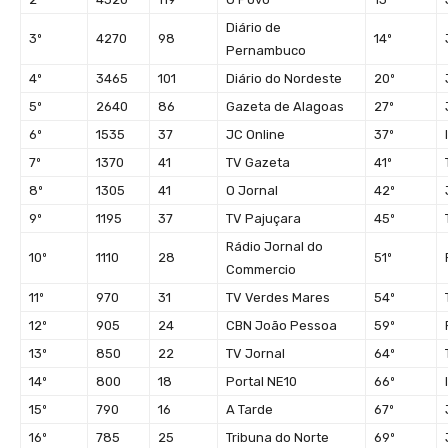
Diário de
3º
4270
98
14º
Pernambuco
4º
3465
101
Diário do Nordeste
20º
5º
2640
86
Gazeta de Alagoas
27º
6º
1535
37
JC Online
37º
7º
1370
41
TV Gazeta
41º
8º
1305
41
O Jornal
42º
9º
1195
37
TV Pajuçara
45º
Rádio Jornal do
10º
1110
28
51º
Commercio
11º
970
31
TV Verdes Mares
54º
12º
905
24
CBN João Pessoa
59º
13º
850
22
TV Jornal
64º
14º
800
18
Portal NE10
66º
15º
790
16
A Tarde
67º
16º
785
25
Tribuna do Norte
69º