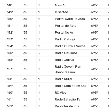
148º
35
1
Mais.Al
695º
149º
35
1
O Sertão
695º
150º
35
1
Portal Cariri Revista
695º
151º
35
1
Portal de Fato
695º
152º
35
1
Portal No Ar
695º
153º
35
1
Rádio Cabugi
695º
154º
35
1
Rádio Currais Novos
695º
155º
35
2
Rádio Difusora
695º
156º
35
1
Rádio Jornal
695º
Rádio Jovem Pan
157º
35
1
695º
João Pessoa
158º
35
1
Rádio Rural
695º
159º
35
1
Rádio Som Zoom Sat
695º
160º
35
1
RC Vips
695º
161º
35
1
Rede Estação TV
695º
162º
35
1
Repórter de Rua
695º