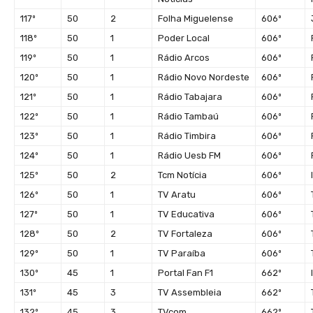
117º
50
2
Folha Miguelense
606º
118º
50
1
Poder Local
606º
119º
50
1
Rádio Arcos
606º
120º
50
1
Rádio Novo Nordeste
606º
121º
50
1
Rádio Tabajara
606º
122º
50
1
Rádio Tambaú
606º
123º
50
1
Rádio Timbira
606º
124º
50
1
Rádio Uesb FM
606º
125º
50
2
Tcm Notícia
606º
126º
50
1
TV Aratu
606º
127º
50
1
TV Educativa
606º
128º
50
2
TV Fortaleza
606º
129º
50
1
TV Paraíba
606º
130º
45
1
Portal Fan F1
662º
131º
45
3
TV Assembleia
662º
132º
45
3
TVcom
662º