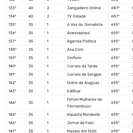
133º
40
2
Jangadeiro Online
687º
134º
40
2
TV Cidade
687º
135º
35
1
A Voz do Jornalista
695º
136º
35
1
Acessepiauí
695º
137º
35
1
Agenda Política
695º
138º
35
1
Asa.Com
695º
139º
35
1
Cinform
695º
140º
35
1
Correio da Tarde
695º
141º
35
1
Correio de Sergipe
695º
142º
35
1
Diário de Alagoas
695º
143º
35
1
Edificar
695º
Fórum Mulheres de
144º
35
1
695º
Pernambuco
145º
35
1
Impacta Nordeste
695º
146º
35
1
Jornal de Fato
695º
147º
35
1
Maceio Am 1020
695º