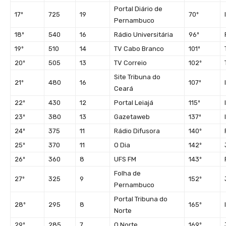
Portal Diário de
17º
725
19
70º
Pernambuco
18º
540
16
Rádio Universitária
96º
19º
510
14
TV Cabo Branco
101º
20º
505
13
TV Correio
102º
Site Tribuna do
21º
480
16
107º
Ceará
22º
430
12
Portal Leiajá
115º
23º
380
13
Gazetaweb
137º
24º
375
11
Rádio Difusora
140º
25º
370
11
O Dia
142º
26º
360
8
UFS FM
143º
Folha de
27º
325
9
152º
Pernambuco
Portal Tribuna do
28º
295
8
165º
Norte
29º
285
7
O Norte
169º