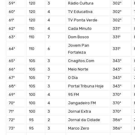
59º
120
3
Rádio Cultura
302º
60º
120
4
TV Educativa
302º
61º
120
4
TV Ponta Verde
302º
62º
110
4
Cada Minuto
331º
63º
110
7
Dom Bosco
331º
Jovem Pan
64º
110
6
331º
Fortaleza
65º
105
3
Cnagitos.Com
343º
66º
105
3
Meio Norte
343º
67º
105
7
O Dia
343º
68º
105
3
Portal Tribuna Hoje
343º
69º
100
4
95 FM
370º
70º
100
4
Jangadeiro FM
370º
71º
100
3
Jornal Extra
370º
72º
95
2
Jornal da Cidade
386º
73º
95
3
Marco Zero
386º