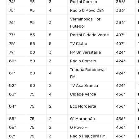
74º
95
3
Portal Correio
386º
75º
95
4
Rádio O Povo CBN
386º
Verminosos Por
76º
95
3
386º
Futebol
77º
85
5
Portal Cidade Verde
407º
78º
85
5
TV Clube
407º
79º
80
3
FM Universitária
424º
80º
80
3
Rádio Correio
424º
Tribuna Bandnews
81º
80
4
424º
FM
82º
80
2
TV Asa Branca
424º
83º
75
4
Cidade Verde
436º
84º
75
2
Eco Nordeste
436º
85º
75
2
G1 Maranhão
436º
86º
75
2
O Povo +
436º
87º
75
3
Rádio Pajuçara FM
436º