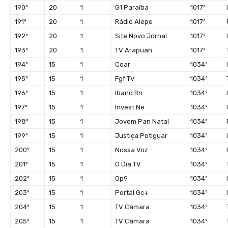
190º
20
1
G1 Paraíba
1017º
191º
20
1
Rádio Alepe
1017º
192º
20
1
Site Novo Jornal
1017º
193º
20
1
TV Arapuan
1017º
194º
15
1
Coar
1034º
195º
15
1
Fgf TV
1034º
196º
15
1
Iband Rn
1034º
197º
15
1
Invest Ne
1034º
198º
15
1
Jovem Pan Natal
1034º
199º
15
1
Justiça Potiguar
1034º
200º
15
1
Nossa Voz
1034º
201º
15
1
O Dia TV
1034º
202º
15
1
Op9
1034º
203º
15
1
Portal Gc+
1034º
204º
15
1
TV Câmara
1034º
205º
15
1
TV Câmara
1034º