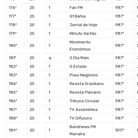
176º
25
1
Fan FM
987º
177º
25
1
G1 Bahia
987º
178º
25
1
Jornal de Hoje
987º
179º
25
1
Minuto Sertão
987º
Movimento
180º
25
1
987º
Econômico
181º
25
q
O Dia Mais
987º
182º
25
1
O Estado
987º
183º
25
1
Piauí Negócios
987º
184º
25
1
Revista Graciliano
987º
185º
25
1
Revista Plenário
987º
186º
25
1
Tribuna Circular
987º
187º
25
1
TV Assembleia
987º
188º
25
1
TV Difusora
987º
Bandnews FM
189º
20
1
1017º
Manaíra