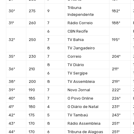
Tribuna
30º
275
9
182º
Independente
31º
260
7
Rádio Correio
188º
6
CBN Recife
32º
250
7
TV Bahia
195º
8
TV Jangadeiro
35º
230
7
Correio
204º
8
TV Diário
36º
210
211º
6
TV Sergipe
38º
200
8
TV Assembleia
219º
39º
190
7
Novo Jornal
222º
40º
185
7
O Povo Online
226º
41º
180
4
O Diário de Natal
231º
42º
175
5
TV Tambaú
243º
43º
170
8
Rádio Assembleia
251º
44º
170
6
Tribuna de Alagoas
251º