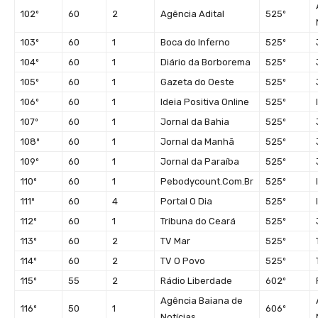
102º
60
2
Agência Adital
525º
103º
60
1
Boca do Inferno
525º
104º
60
1
Diário da Borborema
525º
105º
60
1
Gazeta do Oeste
525º
106º
60
1
Ideia Positiva Online
525º
107º
60
1
Jornal da Bahia
525º
108º
60
1
Jornal da Manhã
525º
109º
60
1
Jornal da Paraíba
525º
110º
60
1
Pebodycount.Com.Br
525º
111º
60
4
Portal O Dia
525º
112º
60
1
Tribuna do Ceará
525º
113º
60
2
TV Mar
525º
114º
60
2
TV O Povo
525º
115º
55
2
Rádio Liberdade
602º
Agência Baiana de
116º
50
1
606º
Notícias