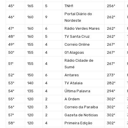
45º
165
5
TNH1
256º
Portal Diário do
46º
160
9
262º
Nordeste
47º
160
6
Rádio Verdes Mares
262º
48º
160
5
TV Santa Cruz
262º
49º
155
4
Correio Online
267º
50º
155
4
G1 Alagoas
267º
Rádio Cidade de
51º
155
4
267º
Sumé
52º
150
6
Antares
273º
53º
140
4
TV Atalaia
282º
54º
135
4
Última Palavra
294º
55º
120
2
A Ordem
302º
56º
120
3
Correio da Paraíba
302º
57º
120
2
Gazeta de Notícias
302º
58º
120
4
Primeira Edição
302º