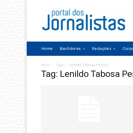
Home
Bastidores
Redações
Corp
Início
Tags
Lenildo Tabosa Pessoa
Tag: Lenildo Tabosa P