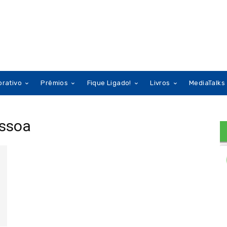
orativo
Prêmios
Fique Ligado!
Livros
MediaTalks
essoa