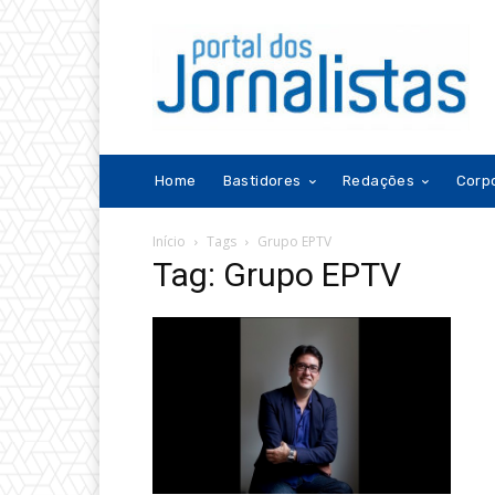
Home
Bastidores
Redações
Corp
Início
Tags
Grupo EPTV
Tag: Grupo EPTV