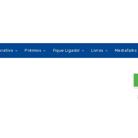
orativo
Prêmios
Fique Ligado!
Livros
MediaTalks