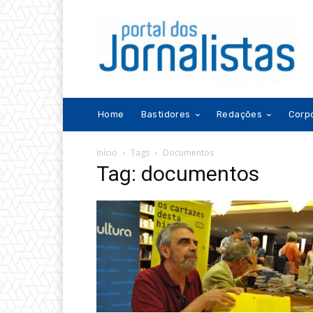
Home
Bastidores
Redações
Corp
Início
Tags
Documentos
Tag: documentos