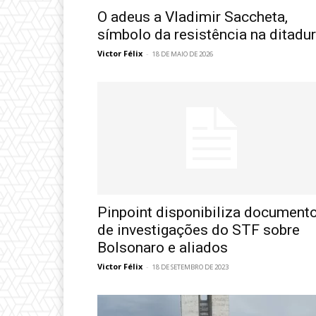
O adeus a Vladimir Saccheta,
símbolo da resistência na ditadu
Victor Félix
-
18 DE MAIO DE 2026
Pinpoint disponibiliza document
de investigações do STF sobre
Bolsonaro e aliados
Victor Félix
-
18 DE SETEMBRO DE 2023