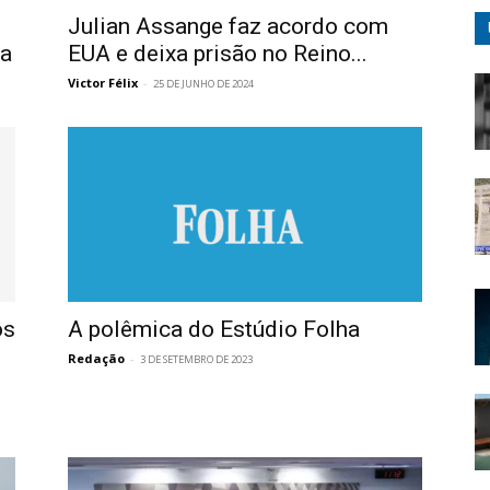
Julian Assange faz acordo com
ra
EUA e deixa prisão no Reino...
Victor Félix
-
25 DE JUNHO DE 2024
os
A polêmica do Estúdio Folha
Redação
-
3 DE SETEMBRO DE 2023