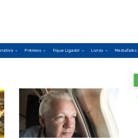
orativo
Prêmios
Fique Ligado!
Livros
MediaTalks