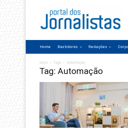
Home
Bastidores
Redações
Corp
Início
Tags
Automação
Tag: Automação