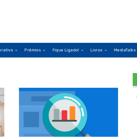
orativo
Prêmios
Fique Ligado!
Livros
MediaTalks