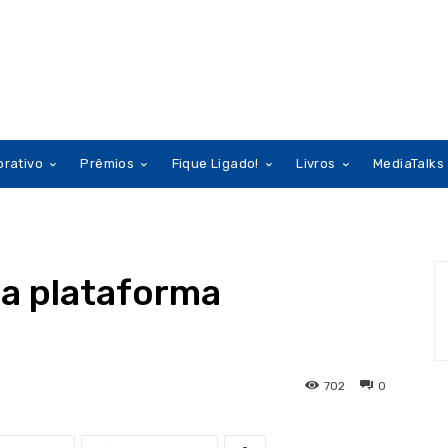
orativo
Prêmios
Fique Ligado!
Livros
MediaTalks
ia plataforma
702
0