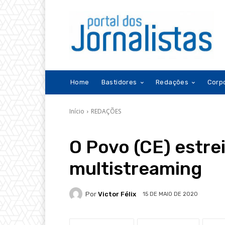
Home
Bastidores
Redações
Corp
Início
REDAÇÕES
O Povo (CE) estre
multistreaming
Por
Victor Félix
15 DE MAIO DE 2020