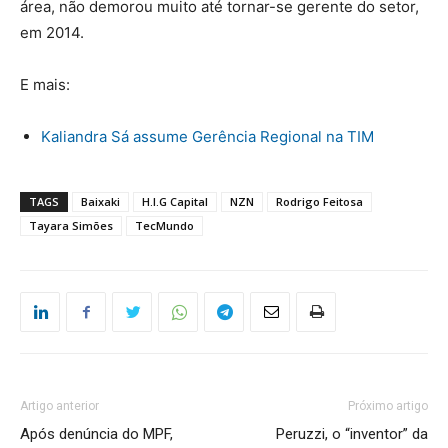
área, não demorou muito até tornar-se gerente do setor,
em 2014.
E mais:
Kaliandra Sá assume Gerência Regional na TIM
TAGS
Baixaki
H.I.G Capital
NZN
Rodrigo Feitosa
Tayara Simões
TecMundo
Artigo anterior
Próximo artigo
Após denúncia do MPF,
Peruzzi, o “inventor” da