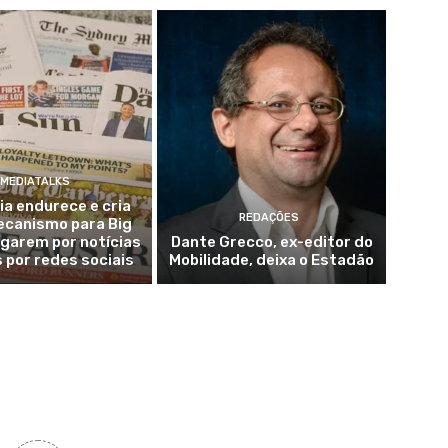
MEDIATALKS
ia endurece e cria
REDAÇÕES
ecanismo para Big
garem por notícias
Dante Grecco, ex-editor do
s por redes sociais
Mobilidade, deixa o Estadão