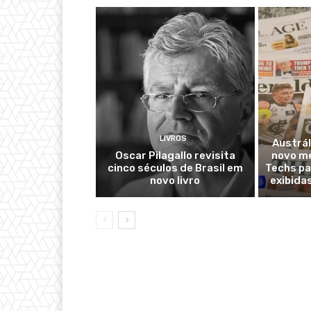
LIVROS
Austrál
Oscar Pilagallo revisita
novo m
cinco séculos de Brasil em
Techs pa
novo livro
exibida