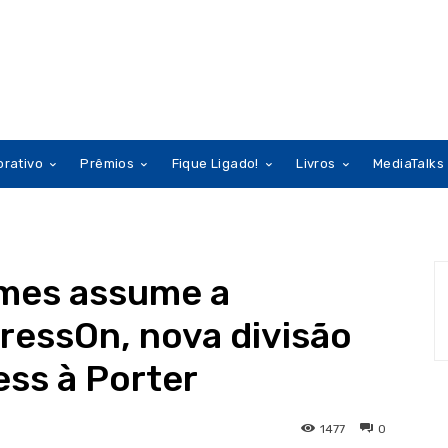
orativo
Prêmios
Fique Ligado!
Livros
MediaTalks
mes assume a
ressOn, nova divisão
ess à Porter
1477
0