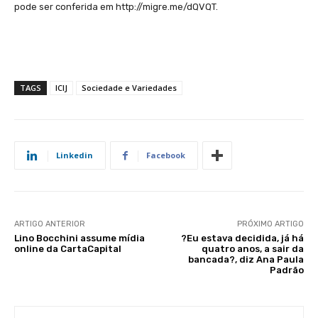
pode ser conferida em http://migre.me/dQVQT.
TAGS
ICIJ
Sociedade e Variedades
Linkedin
Facebook
ARTIGO ANTERIOR
PRÓXIMO ARTIGO
Lino Bocchini assume mídia
?Eu estava decidida, já há
online da CartaCapital
quatro anos, a sair da
bancada?, diz Ana Paula
Padrão