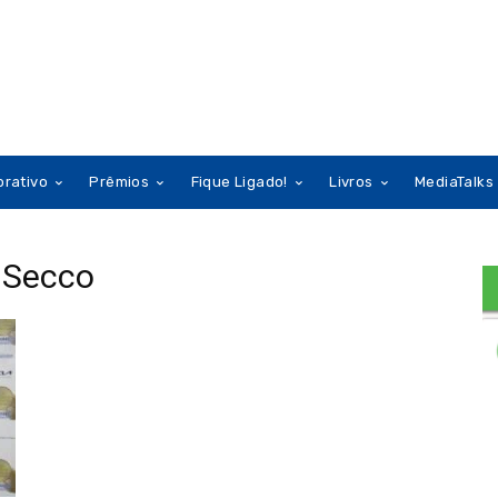
orativo
Prêmios
Fique Ligado!
Livros
MediaTalks
s Secco