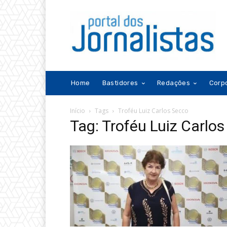
Home
Bastidores
Redações
Corp
Início
Tags
Troféu Luiz Carlos Secco
Tag: Troféu Luiz Carlo