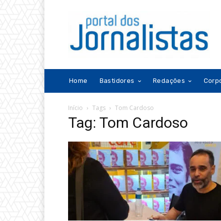
Home
Bastidores
Redações
Corp
Início
Tags
Tom Cardoso
Tag: Tom Cardoso