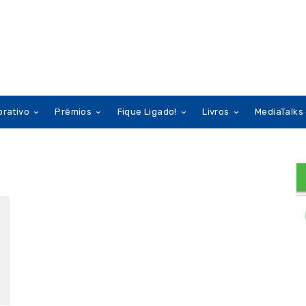
orativo
Prêmios
Fique Ligado!
Livros
MediaTalks