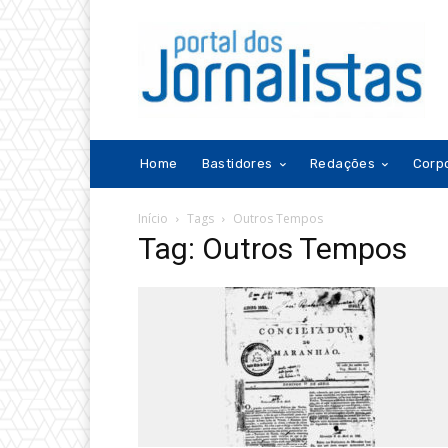
Home
Bastidores
Redações
Corp
Início
Tags
Outros Tempos
Tag: Outros Tempos