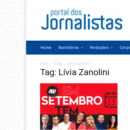
Home
Bastidores
Redações
Corp
Início
Tags
Lívia Zanolini
Tag: Lívia Zanolini