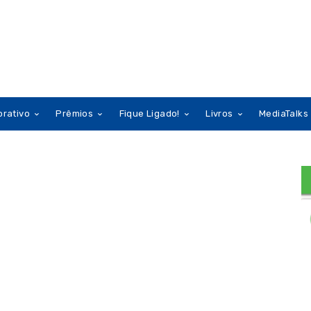
orativo
Prêmios
Fique Ligado!
Livros
MediaTalks