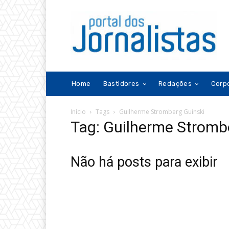
Home
Bastidores
Redações
Corp
Início
Tags
Guilherme Stromberg Guinski
Tag: Guilherme Stromb
Não há posts para exibir