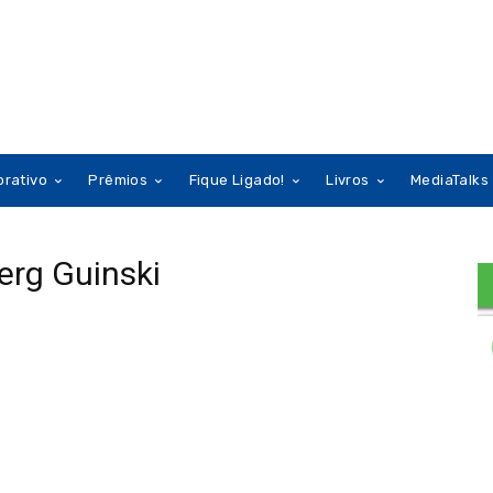
orativo
Prêmios
Fique Ligado!
Livros
MediaTalks
erg Guinski