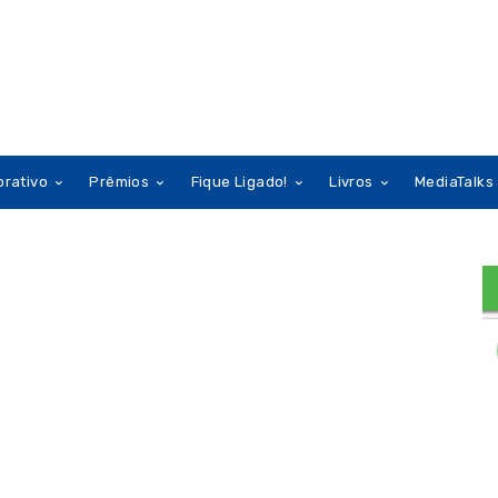
orativo
Prêmios
Fique Ligado!
Livros
MediaTalks