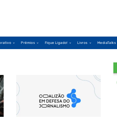
orativo
Prêmios
Fique Ligado!
Livros
MediaTalks