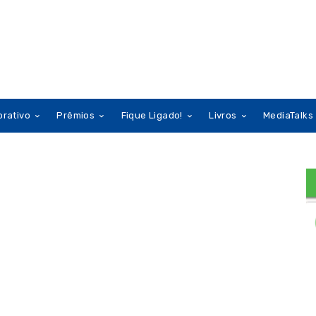
orativo
Prêmios
Fique Ligado!
Livros
MediaTalks