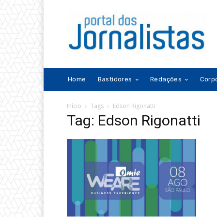
Home
Bastidores
Redações
Corp
Início
Tags
Edson Rigonatti
Tag: Edson Rigonatti